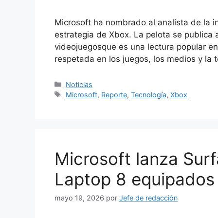
Microsoft ha nombrado al analista de la i
estrategia de Xbox. La pelota se publica
videojuegosque es una lectura popular en
respetada en los juegos, los medios y l
Categorías
Noticias
Etiquetas
Microsoft
,
Reporte
,
Tecnología
,
Xbox
Microsoft lanza Surf
Laptop 8 equipados 
mayo 19, 2026
por
Jefe de redacción