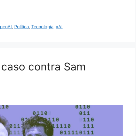
penAI
,
Política
,
Tecnología
,
xAI
 caso contra Sam