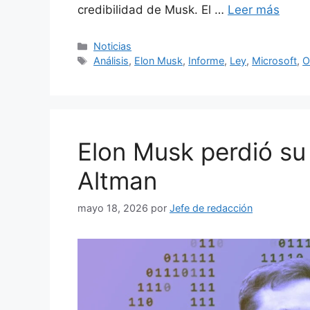
credibilidad de Musk. El …
Leer más
Categorías
Noticias
Etiquetas
Análisis
,
Elon Musk
,
Informe
,
Ley
,
Microsoft
,
O
Elon Musk perdió su
Altman
mayo 18, 2026
por
Jefe de redacción