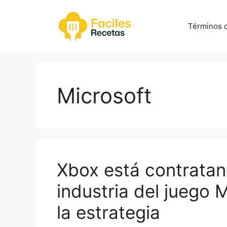
Saltar
al
Términos d
contenido
Microsoft
Xbox está contratand
industria del juego 
la estrategia