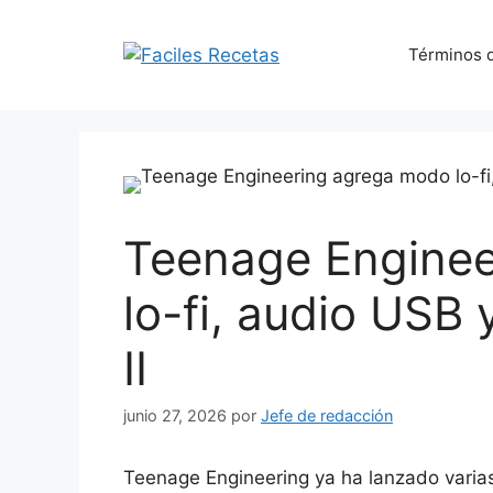
Saltar
al
Términos d
contenido
Teenage Engine
lo-fi, audio USB
II
junio 27, 2026
por
Jefe de redacción
Teenage Engineering ya ha lanzado varias