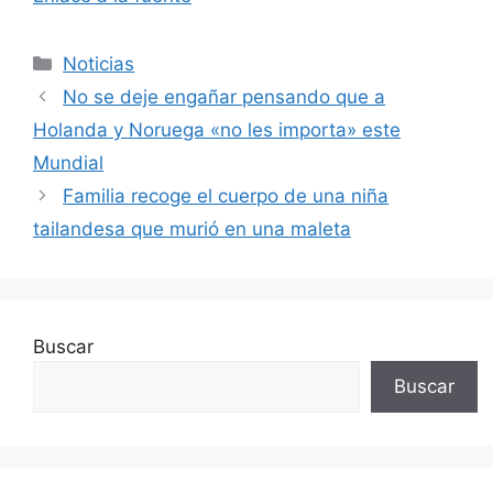
Categorías
Noticias
No se deje engañar pensando que a
Holanda y Noruega «no les importa» este
Mundial
Familia recoge el cuerpo de una niña
tailandesa que murió en una maleta
Buscar
Buscar