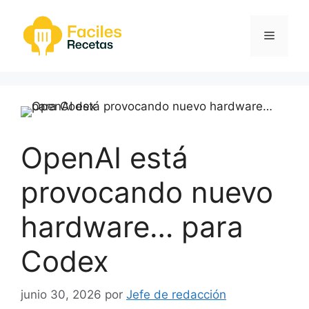
Saltar
al
Menú
contenido
OpenAI está
provocando nuevo
hardware… para
Codex
junio 30, 2026
por
Jefe de redacción