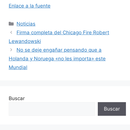
Enlace a la fuente
Categorías
Noticias
Firma completa del Chicago Fire Robert
Lewandowski
No se deje engañar pensando que a
Holanda y Noruega «no les importa» este
Mundial
Buscar
Buscar