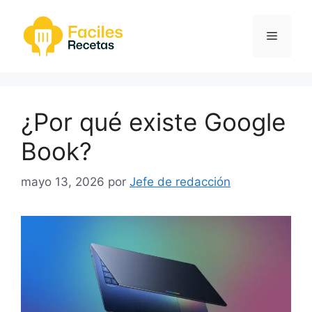
Saltar
al
Menú
contenido
¿Por qué existe Google
Book?
mayo 13, 2026
por
Jefe de redacción