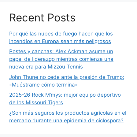
Recent Posts
Por qué las nubes de fuego hacen que los
incendios en Europa sean más peligrosos
Postes y canchas: Alex Ackman asume un
papel de liderazgo mientras comienza una
nueva era para Mizzou Tennis
John Thune no cede ante la presión de Trump:
«Muéstrame cómo termina»
2025-26 Rock M’mys: mejor equipo deportivo
de los Missouri Tigers
¿Son más seguros los productos agrícolas en el
mercado durante una epidemia de ciclospora?