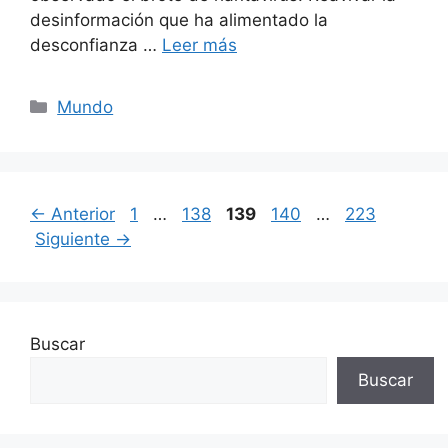
desinformación que ha alimentado la
desconfianza …
Leer más
Categorías
Mundo
Página
Página
Página
Página
Página
←
Anterior
1
…
138
139
140
…
223
Siguiente
→
Buscar
Buscar