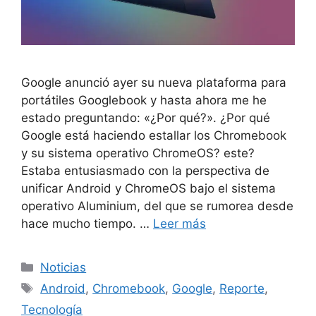
Google anunció ayer su nueva plataforma para
portátiles Googlebook y hasta ahora me he
estado preguntando: «¿Por qué?». ¿Por qué
Google está haciendo estallar los Chromebook
y su sistema operativo ChromeOS? este?
Estaba entusiasmado con la perspectiva de
unificar Android y ChromeOS bajo el sistema
operativo Aluminium, del que se rumorea desde
hace mucho tiempo. …
Leer más
Categorías
Noticias
Etiquetas
Android
,
Chromebook
,
Google
,
Reporte
,
Tecnología