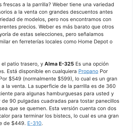
frescas a la parrilla? Weber tiene una variedad
esorios a la venta con grandes descuentos antes
 variedad de modelos, pero nos encontramos con
ferentes precios. Weber es más barato que otros
yoría de estas selecciones, pero señalamos
imilar en ferreterías locales como Home Depot o
 el patio trasero, y
Alma E-325
Es una opción
s. Está disponible en cualquiera
Propano
Por
Por $549 (normalmente $599), lo cual es un gran
la venta. La superficie de la parrilla es de 360 ​​
ciente para algunas hamburguesas para usted y
ar de 90 pulgadas cuadradas para tostar panecillos
esea que se quemen. Esta versión cuenta con dos
lor para terminar los bistecs, lo cual es una gran
se de $449.
E-310
.