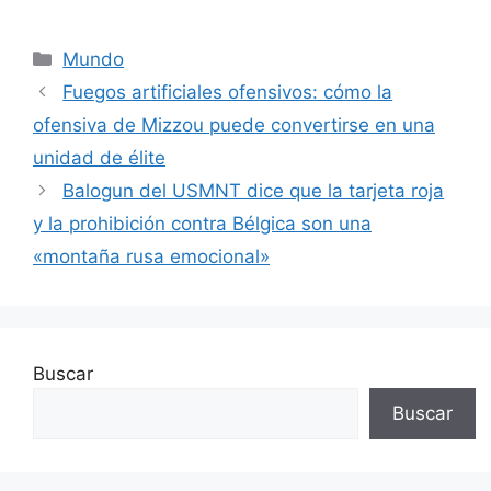
Categorías
Mundo
Fuegos artificiales ofensivos: cómo la
ofensiva de Mizzou puede convertirse en una
unidad de élite
Balogun del USMNT dice que la tarjeta roja
y la prohibición contra Bélgica son una
«montaña rusa emocional»
Buscar
Buscar