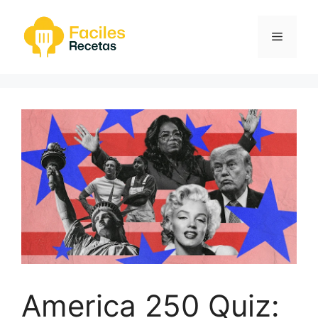
Saltar
al
Menú
contenido
America 250 Quiz: