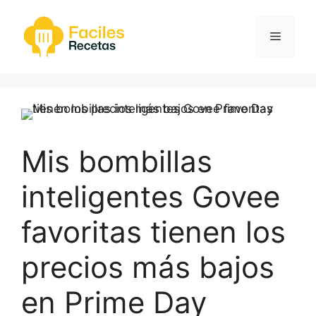
Saltar
al
Menú
contenido
Mis bombillas
inteligentes Govee
favoritas tienen los
precios más bajos
en Prime Day