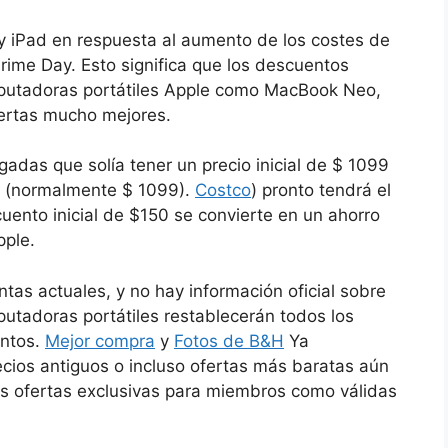
y iPad en respuesta al aumento de los costes de
ime Day. Esto significa que los descuentos
mputadoras portátiles Apple como MacBook Neo,
ertas mucho mejores.
adas que solía tener un precio inicial de $ 1099
9 (normalmente $ 1099).
Costco
) pronto tendrá el
cuento inicial de $150 se convierte en un ahorro
pple.
tas actuales, y no hay información oficial sobre
putadoras portátiles restablecerán todos los
entos.
Mejor compra
y
Fotos de B&H
Ya
ecios antiguos o incluso ofertas más baratas aún
s ofertas exclusivas para miembros como válidas