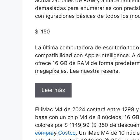
actualizaciones de RAM y almacenamiento
demasiadas para enumerarlas con precisió
configuraciones básicas de todos los mod
$
1150
La última computadora de escritorio todo
compatibilidad con Apple Intelligence. A 
ofrece 16 GB de RAM de forma predeterm
megapíxeles. Lea nuestra reseña.
Leer más
El iMac M4 de 2024 costará entre 1299 
base con un chip M4 de 8 núcleos, 16 G
colores por $ 1149,99 ($ ​​350 de descuen
compra
y
Costco
. Un iMac M4 de 10 núcle