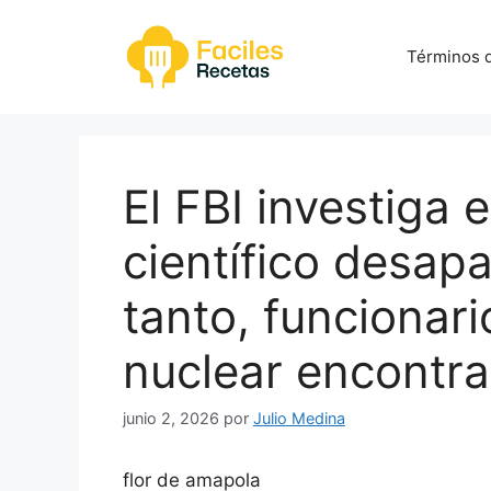
Saltar
al
Términos d
contenido
El FBI investiga e
científico desap
tanto, funcionari
nuclear encontra
junio 2, 2026
por
Julio Medina
flor de amapola