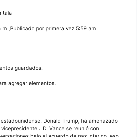
 tala
a.m.
,
Publicado por primera vez
5:59 am
entos guardados.
ara agregar elementos.
e estadounidense, Donald Trump, ha amenazado
l vicepresidente J.D. Vance se reunió con
nversaciones bajo el acuerdo de paz interino, eso