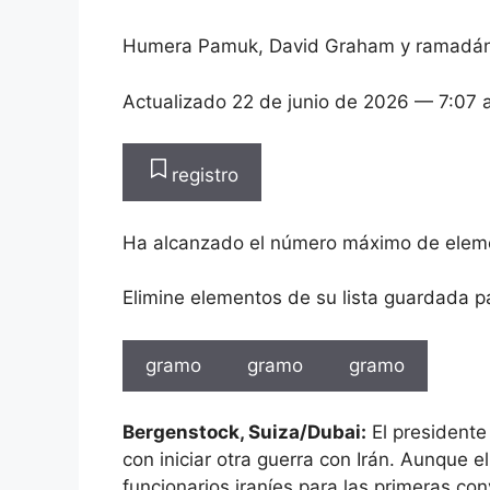
Humera Pamuk
,
David Graham
y
ramadán
Actualizado
22 de junio de 2026
— 7:07 
registro
Ha alcanzado el número máximo de elem
Elimine elementos de su lista guardada p
gramo
gramo
gramo
Bergenstock, Suiza/Dubai:
El president
con iniciar otra guerra con Irán. Aunque e
funcionarios iraníes para las primeras co