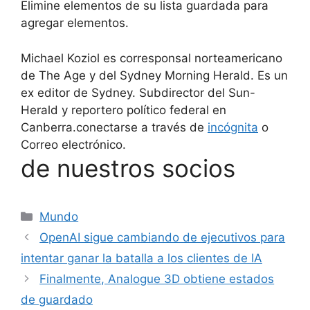
Elimine elementos de su lista guardada para
agregar elementos.
Michael Koziol es corresponsal norteamericano
de The Age y del Sydney Morning Herald. Es un
ex editor de Sydney. Subdirector del Sun-
Herald y reportero político federal en
Canberra.
conectarse a través de
incógnita
o
Correo electrónico.
de nuestros socios
Categorías
Mundo
OpenAI sigue cambiando de ejecutivos para
intentar ganar la batalla a los clientes de IA
Finalmente, Analogue 3D obtiene estados
de guardado