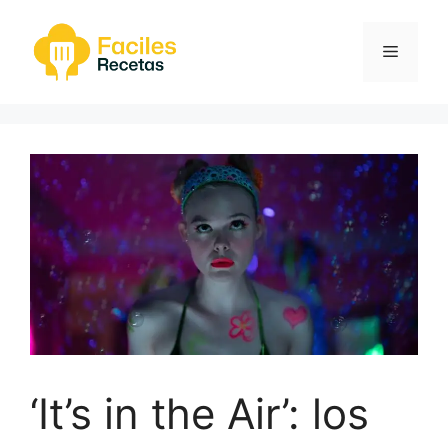
Saltar
al
Menú
contenido
‘It’s in the Air’: los