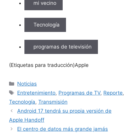
mi vecino
Tecnología
programas de televisión
(Etiquetas para traducción)Apple
Categorías
Noticias
Etiquetas
Entretenimiento
,
Programas de TV
,
Reporte
,
Tecnología
,
Transmisión
Android 17 tendrá su propia versión de
Apple Handoff
El centro de datos más grande jamás