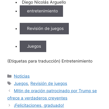
Diego Nicolás Arguello
entretenimiento
Revisión de juegos
Juegos
(Etiquetas para traducción) Entretenimiento
Categorías
Noticias
Etiquetas
Juegos
,
Revisión de juegos
Mitin de oración patrocinado por Trump se
ofrece a verdaderos creyentes
¡Felicitaciones, graduado!