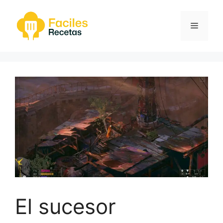
Saltar
al
Menú
contenido
El sucesor