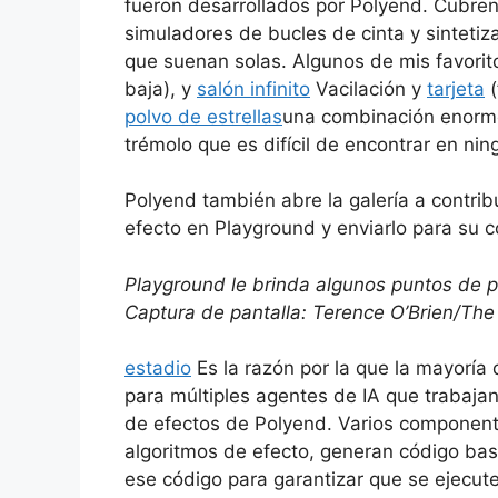
fueron desarrollados por Polyend. Cubre
simuladores de bucles de cinta y sintetiz
que suenan solas. Algunos de mis favorit
baja), y
salón infinito
Vacilación y
tarjeta
(
polvo de estrellas
una combinación enorme
trémolo que es difícil de encontrar en ning
Polyend también abre la galería a contri
efecto en Playground y enviarlo para su c
Playground le brinda algunos puntos de pa
Captura de pantalla: Terence O’Brien/The
estadio
Es la razón por la que la mayoría
para múltiples agentes de IA que trabajan 
de efectos de Polyend. Varios componente
algoritmos de efecto, generan código ba
ese código para garantizar que se ejecut