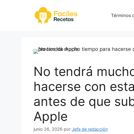
Saltar
al
Términos d
contenido
No tendrá mucho
hacerse con esta
antes de que sub
Apple
junio 26, 2026
por
Jefe de redacción