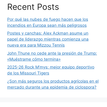
Recent Posts
Por qué las nubes de fuego hacen que los
incendios en Europa sean más peligrosos
Postes y canchas: Alex Ackman asume un
papel de liderazgo mientras comienza una
nueva era para Mizzou Tennis
John Thune no cede ante la presión de Trump:
«Muéstrame cómo termina»
2025-26 Rock M’mys: mejor equipo deportivo
de los Missouri Tigers
¿Son más seguros los productos agrícolas en el
mercado durante una epidemia de ciclospora?