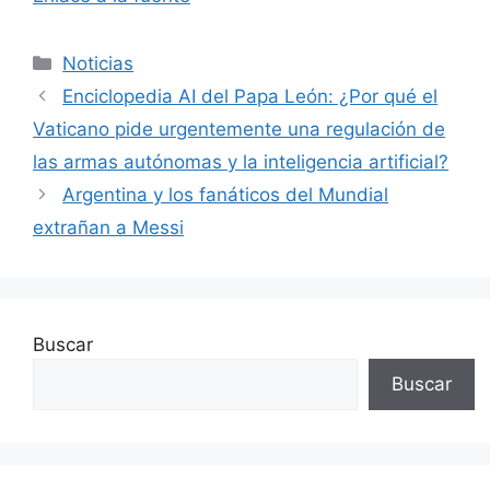
Categorías
Noticias
Enciclopedia AI del Papa León: ¿Por qué el
Vaticano pide urgentemente una regulación de
las armas autónomas y la inteligencia artificial?
Argentina y los fanáticos del Mundial
extrañan a Messi
Buscar
Buscar